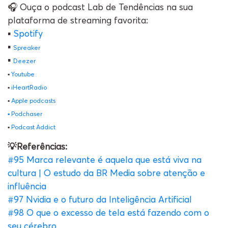
🎧 Ouça o podcast Lab de Tendências na sua
plataforma de streaming favorita:
▪️
Spotify
▪️
Spreaker
▪️
Deezer
▪️
Youtube
▪️
iHeartRadio
▪️
Apple podcasts
▪️
Podchaser
▪️
Podcast Addict
💡Referências:
#95 Marca relevante é aquela que está viva na
cultura | O estudo da BR Media sobre atenção e
influência
#97 Nvidia e o futuro da Inteligência Artificial
#98 O que o excesso de tela está fazendo com o
seu cérebro