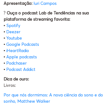
Apresentação:
Iuri Campos
?
Ouça o podcast Lab de Tendências na sua
plataforma de streaming favorita:
▪️
Spotify
▪️
Deezer
▪️
Youtube
▪️
Google Podcasts
▪️
iHeartRadio
▪️
Apple podcasts
▪️
Podchaser
▪️
Podcast Addict
Dica de ouro:
Livros:
Por que nós dormimos: A nova ciência do sono e do
sonho, Matthew Walker