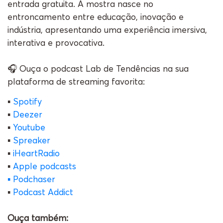
entrada gratuita. A mostra nasce no
entroncamento entre educação, inovação e
indústria, apresentando uma experiência imersiva,
interativa e provocativa.
🎧 Ouça o podcast Lab de Tendências na sua
plataforma de streaming favorita:
▪️
Spotify
▪️
Deezer
▪️
Youtube
▪️
Spreaker
▪️
iHeartRadio
▪️
Apple podcasts
▪️
Podchaser
▪️
Podcast Addict
Ouça também: