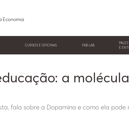
a Economia.
PALES
A
CURSOS E OFICINAS
FAB LAB
E ENT
ducação: a molécula
sta, fala sobre a Dopamina e como ela pode n