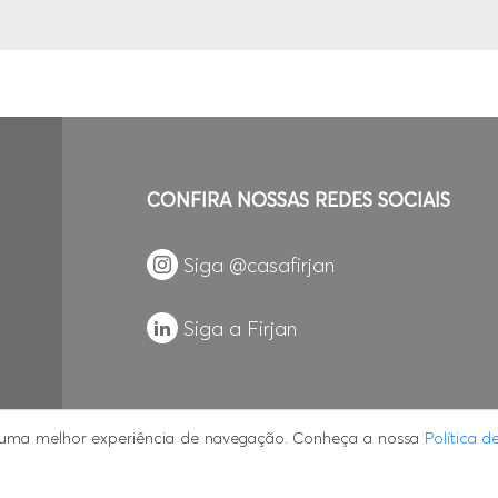
CONFIRA NOSSAS REDES SOCIAIS
Siga @casafirjan
Siga a Firjan
a uma melhor experiência de navegação. Conheça a nossa
Política d