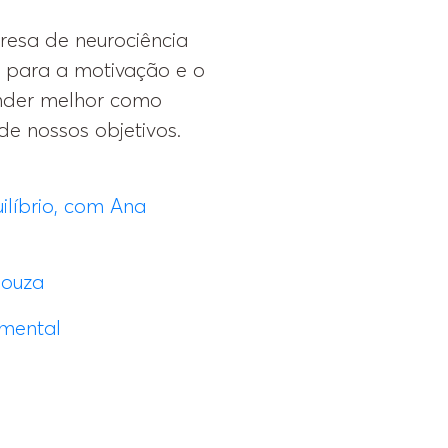
resa de neurociência
r para a motivação e o
ender melhor como
de nossos objetivos.
líbrio, com Ana
Souza
 mental